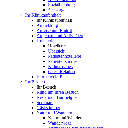
Sozialberatung
Seelsorge
Ihr Klinikaufenthalt
Ihr Klinikaufenthalt
Anmeldung
Anreise und Eintritt
Angebote und Aktivitäten
Hotellerie
Hotellerie
Übersicht
Patientenhotellerie
Patientenzimmer
Kulinarisches
Guest Relation
Barmelweid Plus
Ihr Besuch
Ihr Besuch
Rund um Ihren Besuch
Restaurant Barmelguet
Seminare
Gästezimmer
Natur und Wandern
Natur und Wandern
Wanderwege