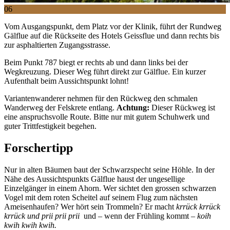
06
Vom Ausgangspunkt, dem Platz vor der Klinik, führt der Rundweg
Gälflue auf die Rückseite des Hotels Geissflue und dann rechts bis
zur asphaltierten Zugangsstrasse.
Beim Punkt 787 biegt er rechts ab und dann links bei der
Wegkreuzung. Dieser Weg führt direkt zur Gälflue. Ein kurzer
Aufenthalt beim Aussichtspunkt lohnt!
Variantenwanderer nehmen für den Rückweg den schmalen
Wanderweg der Felskrete entlang.
Achtung:
Dieser Rückweg ist
eine anspruchsvolle Route. Bitte nur mit gutem Schuhwerk und
guter Trittfestigkeit begehen.
Forschertipp
Nur in alten Bäumen baut der Schwarzspecht seine Höhle. In der
Nähe des Aussichtspunkts Gälflue haust der ungesellige
Einzelgänger in einem Ahorn. Wer sichtet den grossen schwarzen
Vogel mit dem roten Scheitel auf seinem Flug zum nächsten
Ameisenhaufen? Wer hört sein Trommeln? Er macht
krrück
krrück
krrück
und
prii prii prii
und – wenn der Frühling kommt –
koih
kwih kwih kwih.