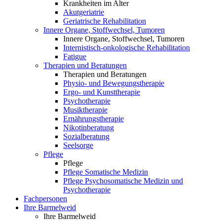
Krankheiten im Alter
Akutgeriatrie
Geriatrische Rehabilitation
Innere Organe, Stoffwechsel, Tumoren
Innere Organe, Stoffwechsel, Tumoren
Internistisch-onkologische Rehabilitation
Fatigue
Therapien und Beratungen
Therapien und Beratungen
Physio- und Bewegungstherapie
Ergo- und Kunsttherapie
Psychotherapie
Musiktherapie
Ernährungstherapie
Nikotinberatung
Sozialberatung
Seelsorge
Pflege
Pflege
Pflege Somatische Medizin
Pflege Psychosomatische Medizin und
Psychotherapie
Fachpersonen
Ihre Barmelweid
Ihre Barmelweid