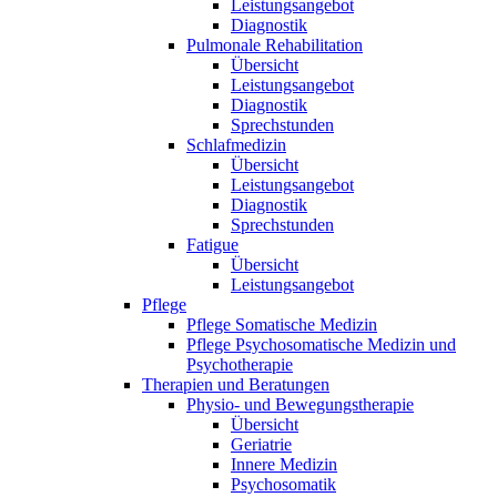
STATISTIK
Leistungsangebot
Diagnostik
Statistik Cookies erfassen Informationen anonym. Dies
Pulmonale Rehabilitation
Informationen helfen uns zu verstehen, wie unsere
Übersicht
Leistungsangebot
Besucher unsere Website nutzen.
Diagnostik
Sprechstunden
Google Analytics
Schlafmedizin
Übersicht
Leistungsangebot
Diagnostik
Matomo
Sprechstunden
Fatigue
Übersicht
Leistungsangebot
Pflege
Pflege Somatische Medizin
Pflege Psychosomatische Medizin und
Psychotherapie
Therapien und Beratungen
Physio- und Bewegungstherapie
Übersicht
Geriatrie
Innere Medizin
Psychosomatik