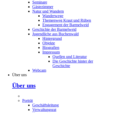
Seminare
Gästezimmer
Natur und Wandern
Wanderwege
Themenweg Kraut und Rüben
Engagement der Barmelweid
Geschichte der Barmelweid
Jugendliche aus Buchenwald
Hintergrund
Objekte
Biografien
Impressum
Quellen und Literatur
Die Geschichte hinter der
Geschichte
Webcam
Über uns
Über uns
Porträt
Geschäftsleitung
Verwaltungsrat