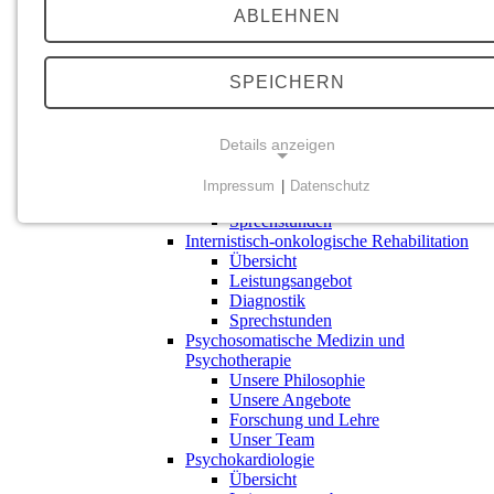
Leistungsangebot
ABLEHNEN
Diagnostik
Sprechstunden
Geriatrische Rehabilitation
Übersicht
SPEICHERN
Leistungsangebot
Diagnostik
Kardiovaskuläre Rehabilitation
Details anzeigen
Übersicht
Leistungsangebot
Impressum
|
Datenschutz
Diagnostik
NOTWENDIGE COOKIES
Sprechstunden
Internistisch-onkologische Rehabilitation
Einverständnis-Cookie
Übersicht
Leistungsangebot
Zweck:
Diagnostik
Dieses Cookie speichert die vom Benutzer gewählten
Sprechstunden
Psychosomatische Medizin und
Zustimmungsoptionen
Psychotherapie
Unsere Philosophie
Cookie Laufzeit:
Unsere Angebote
90 Tage
Forschung und Lehre
Unser Team
Psychokardiologie
Übersicht