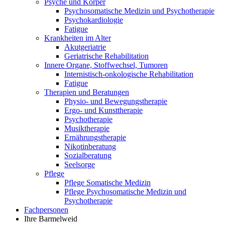
Psyche und Körper
Psychosomatische Medizin und Psychotherapie
Psychokardiologie
Fatigue
Krankheiten im Alter
Akutgeriatrie
Geriatrische Rehabilitation
Innere Organe, Stoffwechsel, Tumoren
Internistisch-onkologische Rehabilitation
Fatigue
Therapien und Beratungen
Physio- und Bewegungstherapie
Ergo- und Kunsttherapie
Psychotherapie
Musiktherapie
Ernährungstherapie
Nikotinberatung
Sozialberatung
Seelsorge
Pflege
Pflege Somatische Medizin
Pflege Psychosomatische Medizin und
Psychotherapie
Fachpersonen
Ihre Barmelweid