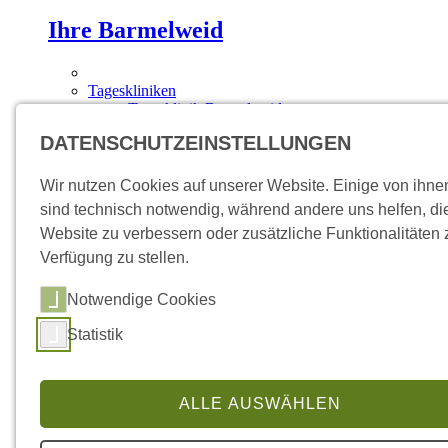
Ihre Barmelweid
Tageskliniken
Tagesklinik Barmelweid
Tagesklinik Baden
DATENSCHUTZEINSTELLUNGEN
Ambulatorien
Ambulatorium Aarau
Ambulatorium Brugg
Wir nutzen Cookies auf unserer Website. Einige von ihne
Ambulatorium Frick
sind technisch notwendig, während andere uns helfen, di
Medizinisches Angebot
Website zu verbessern oder zusätzliche Funktionalitäten 
Fachgebiete
Akutgeriatrie
Verfügung zu stellen.
Übersicht
Leistungsangebot
Notwendige Cookies
Diagnostik
Pneumologie
Statistik
Übersicht
Leistungsangebot
Diagnostik
Sprechstunden
ALLE AUSWÄHLEN
Epileptologie
Übersicht