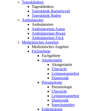
Tageskliniken
Tageskliniken
Tagesklinik Barmelweid
Tagesklinik Baden
Ambulatorien
Ambulatorien
Ambulatorium Aarau
Ambulatorium Brugg
Ambulatorium Frick
Medizinisches Angebot
Medizinisches Angebot
Fachgebiete
Fachgebiete
Akutgeriatrie
Akutgeriatrie
Übersicht
Leistungsangebot
Diagnostik
Pneumologie
Pneumologie
Übersicht
Leistungsangebot
Diagnostik
Sprechstunden
Epileptologie