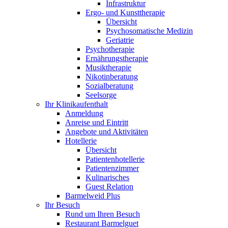
Infrastruktur
Ergo- und Kunsttherapie
Übersicht
Psychosomatische Medizin
Geriatrie
Psychotherapie
Ernährungstherapie
Musiktherapie
Nikotinberatung
Sozialberatung
Seelsorge
Ihr Klinikaufenthalt
Anmeldung
Anreise und Eintritt
Angebote und Aktivitäten
Hotellerie
Übersicht
Patientenhotellerie
Patientenzimmer
Kulinarisches
Guest Relation
Barmelweid Plus
Ihr Besuch
Rund um Ihren Besuch
Restaurant Barmelguet