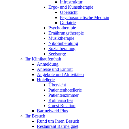
Infrastruktur
Ergo- und Kunsttherapie
Übersicht
Psychosomatische Medizin
Geriatrie
Psychotherapie
Ernährungstherapie
Musiktherapie
Nikotinberatung
Sozialberatung
Seelsorge
Ihr Klinikaufenthalt
Anmeldung
Anreise und Eintritt
Angebote und Aktivitäten
Hotellerie
Übersicht
Patientenhotellerie
Patientenzimmer
Kulinarisches
Guest Relation
Barmelweid Plus
Ihr Besuch
Rund um Ihren Besuch
Restaurant Barmelguet