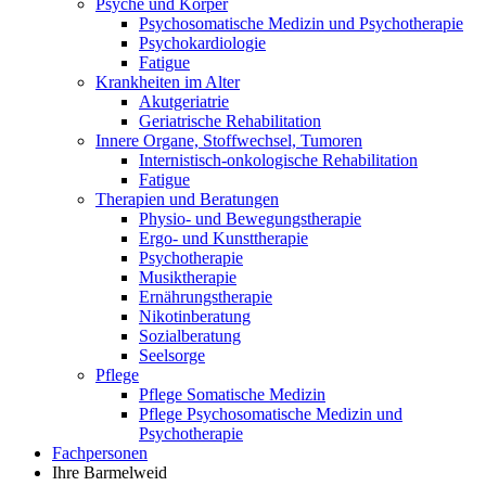
Psyche und Körper
Psychosomatische Medizin und Psychotherapie
Psychokardiologie
Fatigue
Krankheiten im Alter
Akutgeriatrie
Geriatrische Rehabilitation
Innere Organe, Stoffwechsel, Tumoren
Internistisch-onkologische Rehabilitation
Fatigue
Therapien und Beratungen
Physio- und Bewegungstherapie
Ergo- und Kunsttherapie
Psychotherapie
Musiktherapie
Ernährungstherapie
Nikotinberatung
Sozialberatung
Seelsorge
Pflege
Pflege Somatische Medizin
Pflege Psychosomatische Medizin und
Psychotherapie
Fachpersonen
Ihre Barmelweid