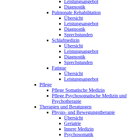
STATISTIK
Leistungsangebot
Diagnostik
Statistik Cookies erfassen Informationen anonym. Dies
Pulmonale Rehabilitation
Informationen helfen uns zu verstehen, wie unsere
Übersicht
Leistungsangebot
Besucher unsere Website nutzen.
Diagnostik
Sprechstunden
Google Analytics
Schlafmedizin
Übersicht
Leistungsangebot
Diagnostik
Matomo
Sprechstunden
Fatigue
Übersicht
Leistungsangebot
Pflege
Pflege Somatische Medizin
Pflege Psychosomatische Medizin und
Psychotherapie
Therapien und Beratungen
Physio- und Bewegungstherapie
Übersicht
Geriatrie
Innere Medizin
Psychosomatik