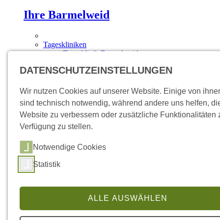
Ihre Barmelweid
Tageskliniken
Tagesklinik Barmelweid
Tagesklinik Baden
DATENSCHUTZEINSTELLUNGEN
Ambulatorien
Ambulatorium Aarau
Ambulatorium Brugg
Wir nutzen Cookies auf unserer Website. Einige von ihne
Ambulatorium Frick
sind technisch notwendig, während andere uns helfen, di
Medizinisches Angebot
Website zu verbessern oder zusätzliche Funktionalitäten 
Fachgebiete
Akutgeriatrie
Verfügung zu stellen.
Übersicht
Leistungsangebot
Notwendige Cookies
Diagnostik
Pneumologie
Statistik
Übersicht
Leistungsangebot
Diagnostik
Sprechstunden
ALLE AUSWÄHLEN
Epileptologie
Übersicht