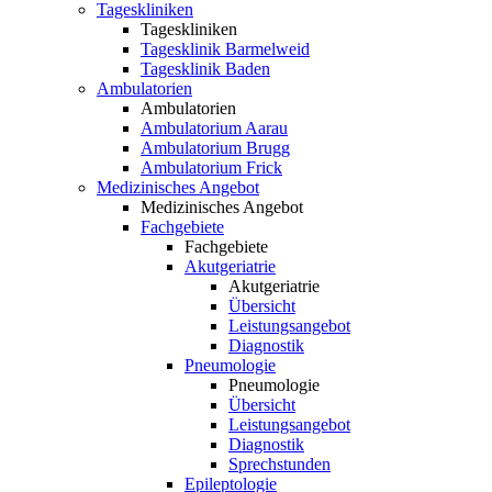
Tageskliniken
Tageskliniken
Tagesklinik Barmelweid
Tagesklinik Baden
Ambulatorien
Ambulatorien
Ambulatorium Aarau
Ambulatorium Brugg
Ambulatorium Frick
Medizinisches Angebot
Medizinisches Angebot
Fachgebiete
Fachgebiete
Akutgeriatrie
Akutgeriatrie
Übersicht
Leistungsangebot
Diagnostik
Pneumologie
Pneumologie
Übersicht
Leistungsangebot
Diagnostik
Sprechstunden
Epileptologie