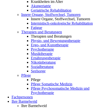
Krankheiten im Alter
Akutgeriatrie
Geriatrische Rehabilitation
Innere Organe, Stoffwechsel, Tumoren
Innere Organe, Stoffwechsel, Tumoren
Internistisch-onkologische Rehabilitation
Fatigue
Therapien und Beratungen
Therapien und Beratungen
Physio- und Bewegungstherapie
Ergo- und Kunsttherapie
Psychotherapie
Musiktherapie
Ernährungstherapie
Nikotinberatung
Sozialberatung
Seelsorge
Pflege
Pflege
Pflege Somatische Medizin
Pflege Psychosomatische Medizin und
Psychotherapie
Fachpersonen
Ihre Barmelweid
Ihre Barmelweid