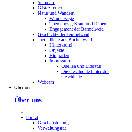
Seminare
Gästezimmer
Natur und Wandern
Wanderwege
Themenweg Kraut und Rüben
Engagement der Barmelweid
Geschichte der Barmelweid
Jugendliche aus Buchenwald
Hintergrund
Objekte
Biografien
Impressum
Quellen und Literatur
Die Geschichte hinter der
Geschichte
Webcam
Über uns
Über uns
Porträt
Geschäftsleitung
Verwaltungsrat