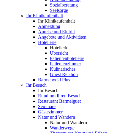
Sozialberatung
Seelsorge
Ihr Klinikaufenthalt
Ihr Klinikaufenthalt
Anmeldung
Anreise und Eintritt
Angebote und Aktivitäten
Hotellerie
Hotellerie
Übersicht
Patientenhotellerie
Patientenzimmer
Kulinarisches
Guest Relation
Barmelweid Plus
Ihr Besuch
Ihr Besuch
Rund um Ihren Besuch
Restaurant Barmelguet
Seminare
Gästezimmer
Natur und Wandern
Natur und Wandern
Wanderwege