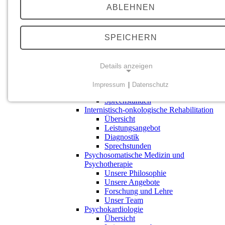
Leistungsangebot
ABLEHNEN
Diagnostik
Sprechstunden
Geriatrische Rehabilitation
Übersicht
SPEICHERN
Leistungsangebot
Diagnostik
Kardiovaskuläre Rehabilitation
Details anzeigen
Übersicht
Leistungsangebot
Impressum
|
Datenschutz
Diagnostik
NOTWENDIGE COOKIES
Sprechstunden
Internistisch-onkologische Rehabilitation
Einverständnis-Cookie
Übersicht
Leistungsangebot
Zweck:
Diagnostik
Dieses Cookie speichert die vom Benutzer gewählten
Sprechstunden
Psychosomatische Medizin und
Zustimmungsoptionen
Psychotherapie
Unsere Philosophie
Cookie Laufzeit:
Unsere Angebote
90 Tage
Forschung und Lehre
Unser Team
Psychokardiologie
Übersicht