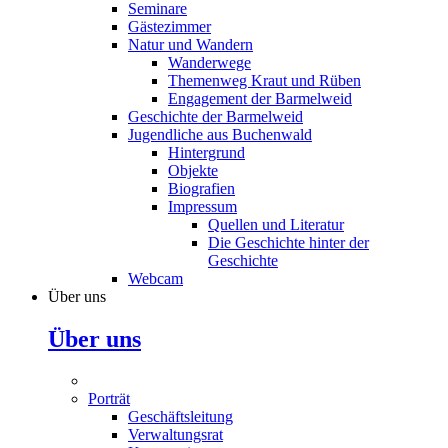
Seminare
Gästezimmer
Natur und Wandern
Wanderwege
Themenweg Kraut und Rüben
Engagement der Barmelweid
Geschichte der Barmelweid
Jugendliche aus Buchenwald
Hintergrund
Objekte
Biografien
Impressum
Quellen und Literatur
Die Geschichte hinter der
Geschichte
Webcam
Über uns
Über uns
Porträt
Geschäftsleitung
Verwaltungsrat