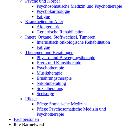
Psyche und Körper
Psychosomatische Medizin und Psychotherapie
Psychokardiologie
Fatigue
Krankheiten im Alter
Akutgeriatrie
Geriatrische Rehabilitation
Innere Organe, Stoffwechsel, Tumoren
Internistisch-onkologische Rehabilitation
Fatigue
Therapien und Beratungen
Physio- und Bewegungstherapie
Ergo- und Kunsttherapie
Psychotherapie
Musiktherapie
Ernährungstherapie
Nikotinberatung
Sozialberatung
Seelsorge
Pflege
Pflege Somatische Medizin
Pflege Psychosomatische Medizin und
Psychotherapie
Fachpersonen
Ihre Barmelweid