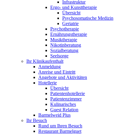
Infrastruktur
Ergo- und Kunsttherapie
Übersicht
Psychosomatische Medizin
Geriatrie
Psychotherapie
Ernährungstherapie
Musiktherapie
Nikotinberatung
Sozialberatung
Seelsorge
Ihr Klinikaufenthalt
Anmeldung
Anreise und Eintritt
Angebote und Aktivitäten
Hotellerie
Übersicht
Patientenhotellerie
Patientenzimmer
Kulinarisches
Guest Relation
Barmelweid Plus
Ihr Besuch
Rund um Ihren Besuch
Restaurant Barmelguet