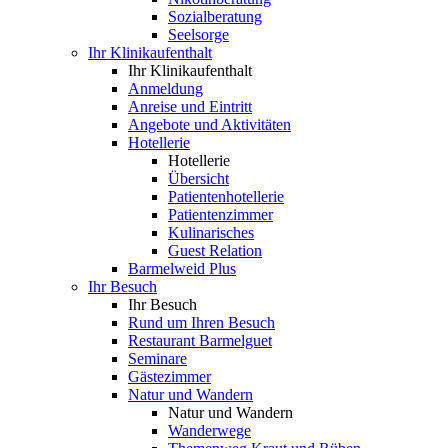
Sozialberatung
Seelsorge
Ihr Klinikaufenthalt
Ihr Klinikaufenthalt
Anmeldung
Anreise und Eintritt
Angebote und Aktivitäten
Hotellerie
Hotellerie
Übersicht
Patientenhotellerie
Patientenzimmer
Kulinarisches
Guest Relation
Barmelweid Plus
Ihr Besuch
Ihr Besuch
Rund um Ihren Besuch
Restaurant Barmelguet
Seminare
Gästezimmer
Natur und Wandern
Natur und Wandern
Wanderwege