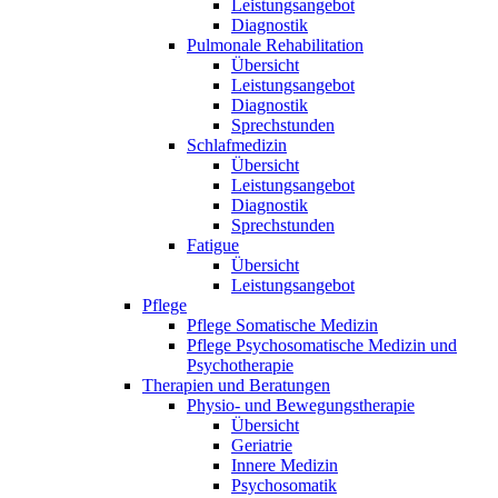
STATISTIK
Leistungsangebot
Diagnostik
Statistik Cookies erfassen Informationen anonym. Dies
Pulmonale Rehabilitation
Informationen helfen uns zu verstehen, wie unsere
Übersicht
Leistungsangebot
Besucher unsere Website nutzen.
Diagnostik
Sprechstunden
Google Analytics
Schlafmedizin
Übersicht
Leistungsangebot
Diagnostik
Matomo
Sprechstunden
Fatigue
Übersicht
Leistungsangebot
Pflege
Pflege Somatische Medizin
Pflege Psychosomatische Medizin und
Psychotherapie
Therapien und Beratungen
Physio- und Bewegungstherapie
Übersicht
Geriatrie
Innere Medizin
Psychosomatik