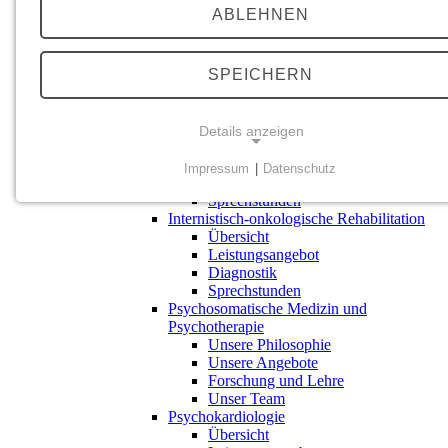
Leistungsangebot
ABLEHNEN
Diagnostik
Sprechstunden
Geriatrische Rehabilitation
Übersicht
SPEICHERN
Leistungsangebot
Diagnostik
Kardiovaskuläre Rehabilitation
Details anzeigen
Übersicht
Leistungsangebot
Impressum
|
Datenschutz
Diagnostik
NOTWENDIGE COOKIES
Sprechstunden
Internistisch-onkologische Rehabilitation
Einverständnis-Cookie
Übersicht
Leistungsangebot
Zweck:
Diagnostik
Dieses Cookie speichert die vom Benutzer gewählten
Sprechstunden
Psychosomatische Medizin und
Zustimmungsoptionen
Psychotherapie
Unsere Philosophie
Cookie Laufzeit:
Unsere Angebote
90 Tage
Forschung und Lehre
Unser Team
Psychokardiologie
Übersicht