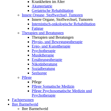
Krankheiten im Alter
Akutgeriatrie
Geriatrische Rehabilitation
Innere Organe, Stoffwechsel, Tumoren
Innere Organe, Stoffwechsel, Tumoren
Internistisch-onkologische Rehabilitation
Fatigue
Therapien und Beratungen
Therapien und Beratungen
Physio- und Bewegungstherapie
Ergo- und Kunsttherapie
Psychotherapie
Musiktherapie
Ernährungstherapie
Nikotinberatung
Sozialberatung
Seelsorge
Pflege
Pflege
Pflege Somatische Medizin
Pflege Psychosomatische Medizin und
Psychotherapie
Fachpersonen
Ihre Barmelweid
Ihre Barmelweid