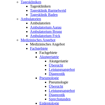
Tageskliniken
Tageskliniken
Tagesklinik Barmelweid
Tagesklinik Baden
Ambulatorien
Ambulatorien
Ambulatorium Aarau
Ambulatorium Brugg
Ambulatorium Frick
Medizinisches Angebot
Medizinisches Angebot
Fachgebiete
Fachgebiete
Akutgeriatrie
Akutgeriatrie
Übersicht
Leistungsangebot
Diagnostik
Pneumologie
Pneumologie
Übersicht
Leistungsangebot
Diagnostik
Sprechstunden
Epileptologie