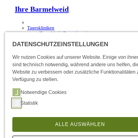
Ihre Barmelweid
Tageskliniken
Tagesklinik Barmelweid
Tagesklinik Baden
DATENSCHUTZEINSTELLUNGEN
Ambulatorien
Ambulatorium Aarau
Ambulatorium Brugg
Wir nutzen Cookies auf unserer Website. Einige von ihne
Ambulatorium Frick
sind technisch notwendig, während andere uns helfen, di
Medizinisches Angebot
Website zu verbessern oder zusätzliche Funktionalitäten 
Fachgebiete
Akutgeriatrie
Verfügung zu stellen.
Übersicht
Leistungsangebot
Notwendige Cookies
Diagnostik
Pneumologie
Statistik
Übersicht
Leistungsangebot
Diagnostik
Sprechstunden
ALLE AUSWÄHLEN
Epileptologie
Übersicht